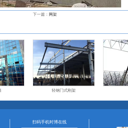
下一篇：
网架
墙
轻钢门式刚架
扫码手机时博在线